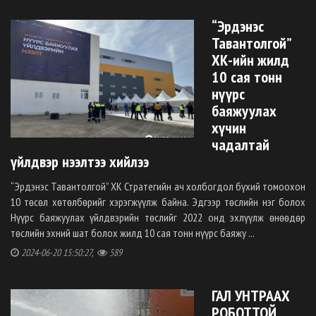
“Эрдэнэс
Тавантолгой”
ХК-ийн жилд
10 сая тонн
нүүрс
баяжуулах
хүчин
чадалтай
үйлдвэр нээлтээ хийлээ
“Эрдэнэс Тавантолгой” ХК Стратегийн ач холбогдол бүхий томоохон
10 төсөл хөтөлбөрийг хэрэгжүүлж байна. Эдгээр төслийн нэг болох
Нүүрс баяжуулах үйлдвэрийн төслийг 2022 онд эхлүүлж өнөөдөр
төслийн эхний шат болох жилд 10 сая тонн нүүрс баяжу ...
2024-06-20 15:50:27,
589
ГАЛ УНТРААХ
РОБОТТОЙ