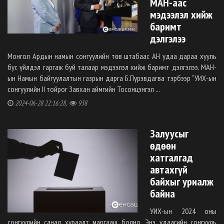
МАН-аас
мэдээлэл хийж
баримт
дэлгэлээ
Монгол Ардын намын сонгуулийн төв штабаас АН удаа дараа хууль
бус үйлдэл гаргаж буй талаар мэдээлэл хийж баримт дэлгэлээ. МАН-
ын Намын байгуулалтын газрын дарга Б.Пүрэвдагва тэрбээр “УИХ-ын
сонгуулийн II тойрог Завхан аймгийн Тосонцэнгэл ...
2024-06-28 22:16:28,
938
Залуусыг
өдөөн
хатгалгад
автахгүй
байхыг уриалж
байна
УИХ-ын 2024 оны
сонгуулийн санал хураалт маргааш болно. Энэ удаагийн сонгууль