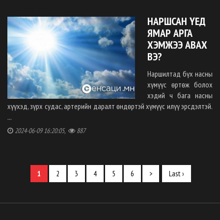
НАРШСАН ҮЕД
ЯМАР АРГА
ХЭМЖЭЭ АВАХ
ВЭ?
Наршилтад бүх насны
хүмүүс өртөж болох
хэдий ч бага насны
хүүхэд, зүрх судас, артерийн даралт өндөртэй хүмүүс илүү эрсдэлтэй.
...
2024-06-09 16:20:05,
887
1
2
3
4
5
6
>
Last ›