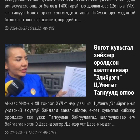
өмнөхүүдээс онцлог бөгөөд 1400 гаруй нэр дэвшигчээс 126 нь л УИХ-
ын гишүүн болох эрхээ сонгогчдоос авна. Тиймээс эрх мэдэлтэй
болохын төлөө нэр дэвшиж, өөрсдийгө ...
2024-06-27 16:11:21,
892
Өнгөт хувьсгал
хийхээр
оролдсон
шалтгаанаар
“Элийрэгч”
Ц.Уянгыг
Тагнуулд өглөө
АН-аас УИХ-ын XII тойрог, ХУД-т нэр дэвшигч Ц.Уянга /Элийрэгч/-ыг
үндэсний аюулгүй байдалд заналхийлсэн, өнгөт хувьсгал хийхээр
оролдсон гэж үзэж Тагнуулын байгууллагад шалгуулахаар өгч
байгаагаа иргэн Э.Цэрэндолгор /Цэнхэр үст Цэрэн/ мэдэг ...
2024-06-25 17:12:27,
1033