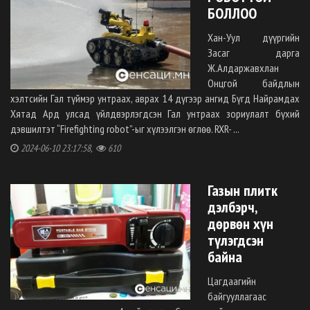
БОЛЛОО
Хан-Уул дүүргийн
Засаг дарга
Ж.Алдаржавхлан
Онцгой байдлын
хэлтсийн Гал түймэр унтраах, аврах 14 дүгээр ангид Бүгд Найрамдах
Хятад Ард улсад үйлдвэрлэгдсэн Гал унтраах зориулалт бүхий
дэвшилтэт “Firefighting robot”-ыг хүлээлгэн өглөө. RXR- ...
2024-06-10 23:17:58,
610
Газын плитк
дэлбэрч,
дөрвөн хүн
түлэгдсэн
байна
Цагдаагийн
байгууллагаас