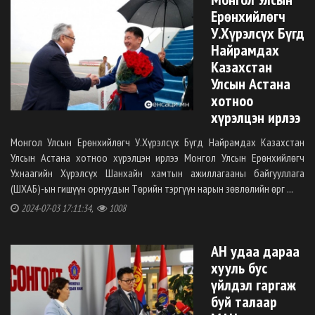
Ерөнхийлөгч
У.Хүрэлсүх Бүгд
Найрамдах
Казахстан
Улсын Астана
хотноо
хүрэлцэн ирлээ
Монгол Улсын Ерөнхийлөгч У.Хүрэлсүх Бүгд Найрамдах Казахстан
Улсын Астана хотноо хүрэлцэн ирлээ Монгол Улсын Ерөнхийлөгч
Ухнаагийн Хүрэлсүх Шанхайн хамтын ажиллагааны байгууллага
(ШХАБ)-ын гишүүн орнуудын Төрийн тэргүүн нарын зөвлөлийн өрг ...
2024-07-03 17:11:34,
1008
АН удаа дараа
хууль бус
үйлдэл гаргаж
буй талаар