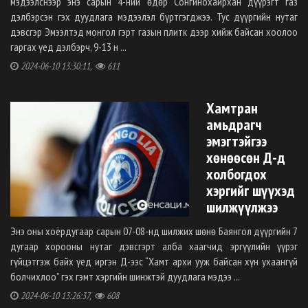
мэдээлснээр энэ сарын 4-ний өдөр Сонгинохайрхан дүүрэгт газ
дэлбэрсэн гэх дуудлага мэдээлэл бүртгэгджээ. Тус дүүргийн нутаг
дэвсгэр Эмээлтэд монгол гэрт газын плитк дээр хийж байсан хоолоо
гаргах үед дэлбэрч, 9-13 н ...
2024-06-10 13:30:11,
611
Хамтран
амьдрагч
эмэгтэйгээ
хөнөөсөн Д-д
холбогдох
хэргийг шүүхэд
шилжүүлжээ
Энэ оны хоёрдугаар сарын 07-08-нд шилжих шөнө Баянгол дүүргийн 7
дугаар хорооны нутаг дэвсгэрт алба хаагчид эргүүлийн үүрэг
гүйцэтгэж байх үед иргэн Д-ээс “Хамт архи ууж байсан хүн ухаангүй
болчихлоо” гэх гэмт хэргийн шинжтэй дуудлага мэдээ ...
2024-06-10 13:26:37,
608