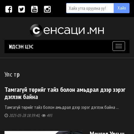
ҮНДСЭН ЦЭС
Toggle
navigati
Улс төр
Тамгагүй төрийг тайз болон амьдрал дээр зэрэг
дэглэж байна
Тамгагүй төрийг тайз болон амьдрал дээр зэрэг дэглэж байна ...
2025-05-28 18:39:40,
493
Монгол Улсын