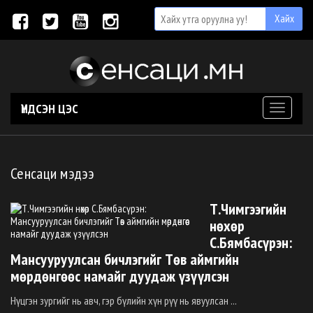
ҮНДСЭН ЦЭС
Toggle
navigati
Сенсаци мэдээ
Т.Чимгээгийн
нөхөр
С.Бямбасүрэн:
Мансууруулсан бичлэгийг Төв аймгийн
мөрдөнгөөс намайг дуудаж үзүүлсэн
Нүцгэн зургийг нь авч, гэр бүлийн хүн рүү нь явуулсан ...