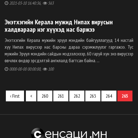
2021-03-10 16:40:36,
563
Энэтхэгийн Керала мужид Нипах вирусын
халдвараар нэг хүүхэд нас баржээ
Энэтхэгийн Керала мужийн эрүүл мэндийн байгууллагууд 14 настай
хүү Нипах вирусээр нас барсны дараа сэрэмжлүүлэг гаргажээ. Тус
мужийн Эрүүл мэндийн сайдын мэдээлснээр, 60 гаруй хүн энэ вирусээр
өвчлөх өндөр эрсдэлтэй ангилалд багтсан байна. ...
0000-00-00 00:00:00,
100
‹ First
<
260
261
262
263
264
265